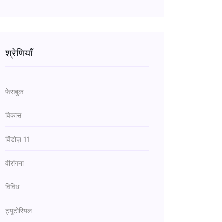
श्रेणियाँ
फेसबुक
विकास
विंडोज़ 11
वीरांगना
विविध
ट्यूटोरियल